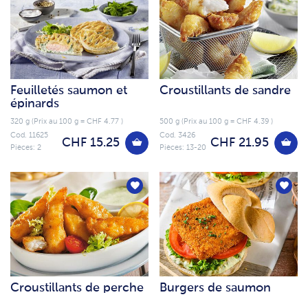
Feuilletés saumon et
Croustillants de sandre
épinards
320 g (Prix au 100 g = CHF 4.77 )
500 g (Prix au 100 g = CHF 4.39 )
Cod. 11625
Cod. 3426
CHF 15.25
CHF 21.95
Pièces: 2
Pièces: 13-20
Croustillants de perche
Burgers de saumon