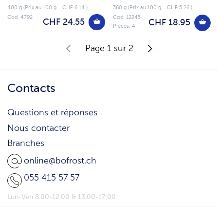
400 g (Prix au 100 g = CHF 6.14 )
360 g (Prix au 100 g = CHF 5.26 )
Cod. 4792
Cod. 12245
CHF 24.55
CHF 18.95
Pièces: 4
Page 1 sur 2
Contacts
Questions et réponses
Nous contacter
Branches
online@bofrost.ch
055 415 57 57
Lun-Ven 8:00-12:00 & 13:00-17:00