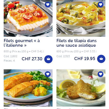
Filets gourmet « à
Filets de tilapia dans
l'italienne »
une sauce asiatique
800 g (Prix au 100 g = CHF 3.41 )
600 g (Prix au 100 g = CHF 3.33 )
Cod. 11602
Cod. 11523
CHF 19.95
CHF 27.30
Pièces: 4