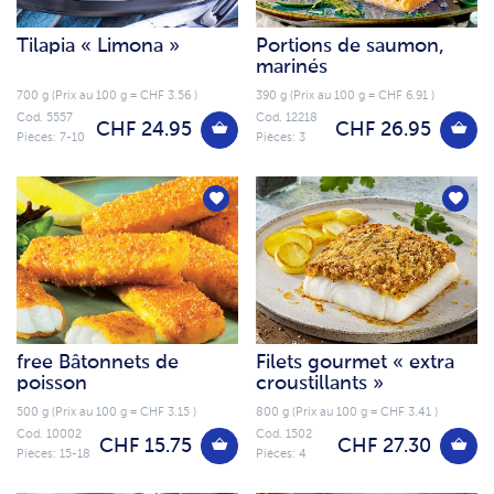
Tilapia « Limona »
Portions de saumon,
marinés
700 g (Prix au 100 g = CHF 3.56 )
390 g (Prix au 100 g = CHF 6.91 )
Cod. 5557
Cod. 12218
CHF 24.95
CHF 26.95
Pièces: 7-10
Pièces: 3
free Bâtonnets de
Filets gourmet « extra
poisson
croustillants »
500 g (Prix au 100 g = CHF 3.15 )
800 g (Prix au 100 g = CHF 3.41 )
Cod. 10002
Cod. 1502
CHF 15.75
CHF 27.30
Pièces: 15-18
Pièces: 4