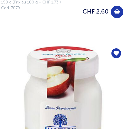
150 g (Prix au 100 g = CHF 1.73 )
Cod. 7079
CHF 2.60