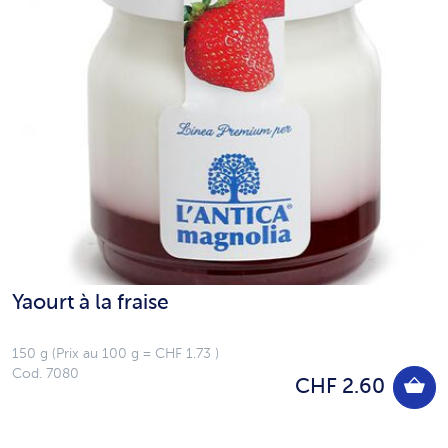
Yaourt à la fraise
150 g (Prix au 100 g = CHF 1.73 )
Cod. 7080
CHF 2.60