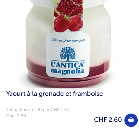
Yaourt à la grenade et framboise
150 g (Prix au 100 g = CHF 1.73 )
Cod. 7154
CHF 2.60