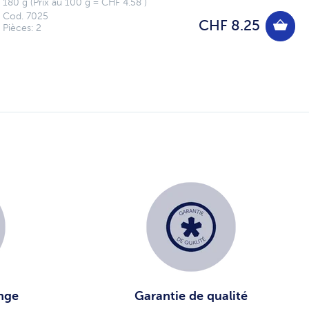
180 g (Prix au 100 g = CHF 4.58 )
Cod. 7025
CHF 8.25
Pièces: 2
nge
Garantie de qualité