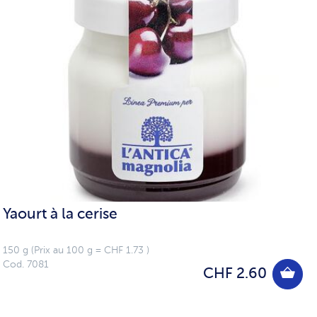
Yaourt à la cerise
150 g (Prix au 100 g = CHF 1.73 )
Cod. 7081
CHF 2.60