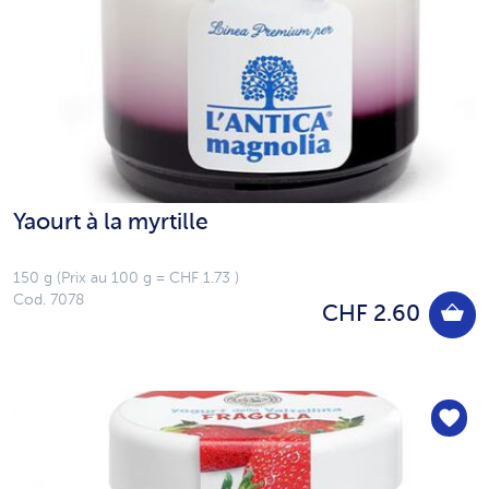
Yaourt à la myrtille
150 g (Prix au 100 g = CHF 1.73 )
Cod. 7078
CHF 2.60