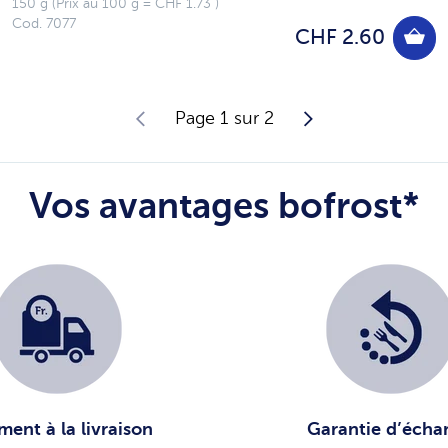
150 g (Prix au 100 g = CHF 1.73 )
Cod. 7077
CHF 2.60
Page 1 sur 2
Vos avantages bofrost*
ment à la livraison
Garantie d’écha