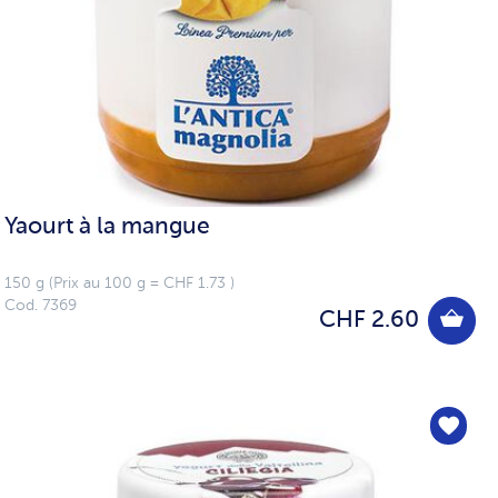
Yaourt à la mangue
150 g (Prix au 100 g = CHF 1.73 )
Cod. 7369
CHF 2.60