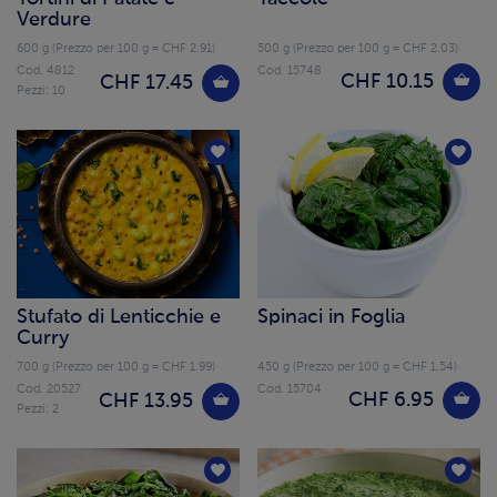
Verdure
600 g (Prezzo per 100 g = CHF 2.91)
500 g (Prezzo per 100 g = CHF 2.03)
Cod. 4812
Cod. 15748
CHF 10.15
CHF 17.45
Pezzi: 10
Stufato di Lenticchie e
Spinaci in Foglia
Curry
700 g (Prezzo per 100 g = CHF 1.99)
450 g (Prezzo per 100 g = CHF 1.54)
Cod. 20527
Cod. 15704
CHF 6.95
CHF 13.95
Pezzi: 2