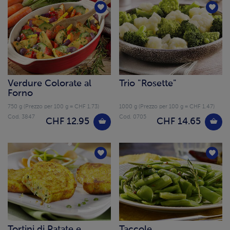
Verdure Colorate al
Trio "Rosette"
Forno
750 g (Prezzo per 100 g = CHF 1.73)
1000 g (Prezzo per 100 g = CHF 1.47)
Cod. 3847
Cod. 0705
CHF 12.95
CHF 14.65
Tortini di Patate e
Taccole