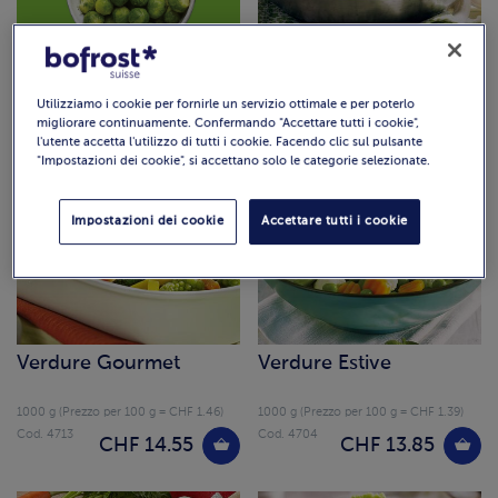
4 più 1 omaggio -
Verdure in Salsa di
Verdure
Curry Thailandese
1000 g (Prezzo per 100 g = CHF 1.46)
Utilizziamo i cookie per fornirle un servizio ottimale e per poterlo
Cod. 1762
migliorare continuamente. Confermando "Accettare tutti i cookie",
CHF 14.55
l'utente accetta l'utilizzo di tutti i cookie. Facendo clic sul pulsante
"Impostazioni dei cookie", si accettano solo le categorie selezionate.
Impostazioni dei cookie
Accettare tutti i cookie
Verdure Gourmet
Verdure Estive
1000 g (Prezzo per 100 g = CHF 1.46)
1000 g (Prezzo per 100 g = CHF 1.39)
Cod. 4713
Cod. 4704
CHF 14.55
CHF 13.85