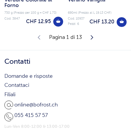
Forno
750 g (Prezzo per 100 g = CHF 1.73)
690ml (Prezzo al L 19.13 CHF)
Cod. 3847
Cod. 10937
CHF 12.95
CHF 13.20
Pezzi: 6
Pagina 1 di 13
Contatti
Domande e risposte
Contattaci
Filiali
online@bofrost.ch
055 415 57 57
Lun-Ven 8:00-12:00 & 13:00-17:00