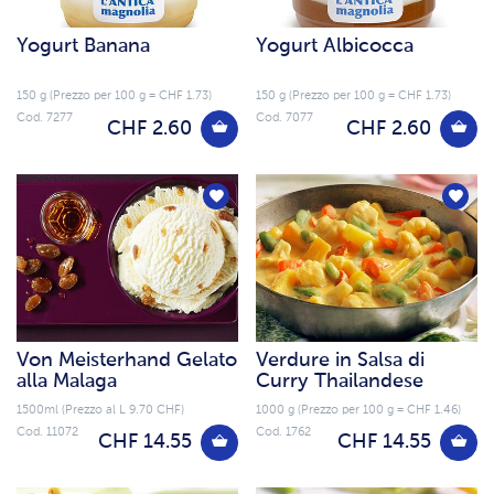
Yogurt Banana
Yogurt Albicocca
150 g (Prezzo per 100 g = CHF 1.73)
150 g (Prezzo per 100 g = CHF 1.73)
Cod. 7277
Cod. 7077
CHF 2.60
CHF 2.60
Von Meisterhand Gelato
Verdure in Salsa di
alla Malaga
Curry Thailandese
1500ml (Prezzo al L 9.70 CHF)
1000 g (Prezzo per 100 g = CHF 1.46)
Cod. 11072
Cod. 1762
CHF 14.55
CHF 14.55