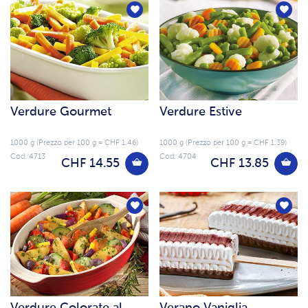
Verdure Gourmet
Verdure Estive
1000 g (Prezzo per 100 g = CHF 1.46)
1000 g (Prezzo per 100 g = CHF 1.39)
Cod. 4713
Cod. 4704
CHF 14.55
CHF 13.85
Verdure Colorate al
Verano Vaniglia