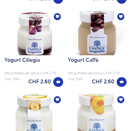
Yogurt Ciliegia
Yogurt Caffè
150 g (Prezzo per 100 g = CHF 1.73)
150 g (Prezzo per 100 g = CHF 1.73)
Cod. 7081
Cod. 7126
CHF 2.60
CHF 2.60