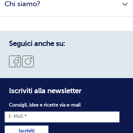
Chi siamo?
Condizioni generali
Scarica i cataloghi
Colophon
Informazioni e download
Esperienza di acquisto
Privacy
Garanzie di qualità e soddisfatti o rimborsati
Privacy Policy
Qualità & Servizio
Cookie Policy
Seguici anche su:
Nuovo cliente bofrost*
Iscriviti alla newsletter
Consigli, idee e ricette via e-mail
Iscriviti