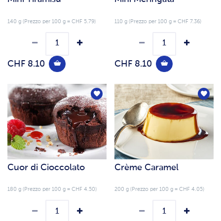
140 g (Prezzo per 100 g = CHF 5.79)
110 g (Prezzo per 100 g = CHF 7.36)
CHF 8.10
CHF 8.10
Cuor di Cioccolato
Crème Caramel
180 g (Prezzo per 100 g = CHF 4.50)
200 g (Prezzo per 100 g = CHF 4.05)