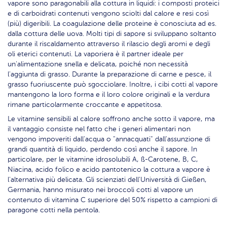
vapore sono paragonabili alla cottura in liquidi: i composti proteici
e di carboidrati contenuti vengono sciolti dal calore e resi così
(più) digeribili. La coagulazione delle proteine è conosciuta ad es.
dalla cottura delle uova. Molti tipi di sapore si sviluppano soltanto
durante il riscaldamento attraverso il rilascio degli aromi e degli
oli eterici contenuti. La vaporiera è il partner ideale per
un'alimentazione snella e delicata, poiché non necessità
l'aggiunta di grasso. Durante la preparazione di carne e pesce, il
grasso fuoriuscente può sgocciolare. Inoltre, i cibi cotti al vapore
mantengono la loro forma e il loro colore originali e la verdura
rimane particolarmente croccante e appetitosa.
Le vitamine sensibili al calore soffrono anche sotto il vapore, ma
il vantaggio consiste nel fatto che i generi alimentari non
vengono impoveriti dall'acqua o "annacquati" dall'assunzione di
grandi quantità di liquido, perdendo così anche il sapore. In
particolare, per le vitamine idrosolubili A, ß-Carotene, B, C,
Niacina, acido folico e acido pantotenico la cottura a vapore è
l'alternativa più delicata. Gli scienziati dell'Università di Gießen,
Germania, hanno misurato nei broccoli cotti al vapore un
contenuto di vitamina C superiore del 50% rispetto a campioni di
paragone cotti nella pentola.