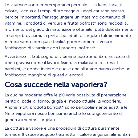
Le vitamine sono contemporanei permalosi. La luce, l'aria, il
calore, l'acqua e i tempi di stoccaggio lunghi causano spesso
perdite importanti. Per raggiungere un massimo contenuto di
vitamine, i prodotti di verdura e frutta bofrost* sono raccolti al
momento del grado di maturazione ottimale, puliti delicatamente
in tempi brevissimi, in parte sbollettati e surgelati fulmineamente.
Vi mostriamo con quale facilità potete coprire il vostro
fabbisogno di vitamine con i prodotti bofrost*.
Avvertenza: il fabbisogno di vitamine può aumentare nel caso di
oneri gravosi come il lavoro fisico, la malattia o lo stress. I
bambini, le donne incinte e quelle che allattano hanno anche un
fabbisogno maggiore di questi allenatori.
Cosa succede nella vaporiera?
La cucina moderna offre le più varie possibilità di preparazione:
pentola, padella, forno, griglia e, molto attuale: la vaporiera.
Anche molti prodotti bofrost* sono particolarmente adatti a lei.
Nella vaporiera riesce benissimo anche lo scongelamento di
generi alimentari surgelati.
La cottura a vapore è una procedura di cottura puramente
termica. Il vapore acqueo trasmette il calore ai generi alimentari