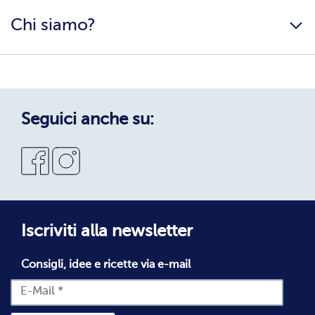
Carriera
Consigli nutrizionali
Chi siamo?
Condizioni generali
Scarica i cataloghi
Colophon
Informazioni e download
Esperienza di acquisto
Privacy
Garanzie di qualità e soddisfatti o rimborsati
Privacy Policy
Qualità & Servizio
Cookie Policy
Seguici anche su:
Nuovo cliente bofrost*
Iscriviti alla newsletter
Consigli, idee e ricette via e-mail