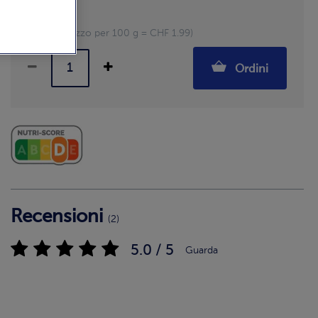
Pezzi: 2
600 g (Prezzo per 100 g = CHF 1.99)
Ordini
Recensioni
(2)
5.0 / 5
Guarda