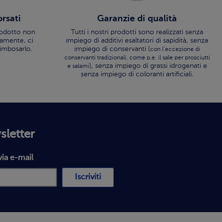
orsati
Garanzie di qualità
rodotto non
Tutti i nostri prodotti sono realizzati senza
tamente, ci
impiego di additivi esaltatori di sapidità, senza
rimbosarlo.
impiego di conservanti (
con l’eccezione di
conservanti tradizionali, come p.e. il sale per prosciutti
), senza impiego di grassi idrogenati e
e salami
senza impiego di coloranti artificiali.
wsletter
via e-mail
Iscriviti