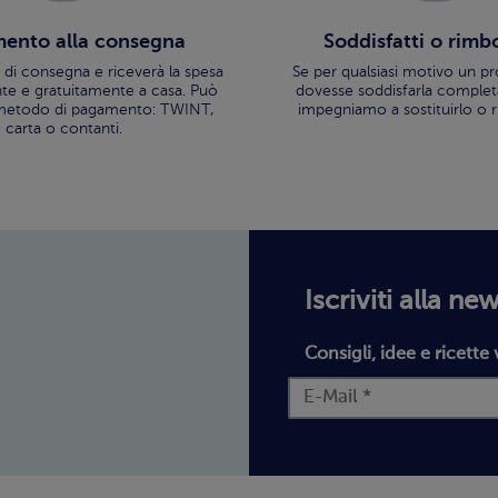
ento alla consegna
Soddisfatti o rimb
a di consegna e riceverà la spesa
Se per qualsiasi motivo un p
 e gratuitamente a casa. Può
dovesse soddisfarla comple
l metodo di pagamento: TWINT,
impegniamo a sostituirlo o 
carta o contanti.
Iscriviti alla ne
Consigli, idee e ricette 