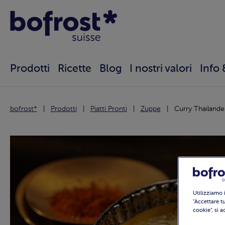
Prodotti
Ricette
Blog
I nostri valori
Info 
bofrost*
Prodotti
Piatti Pronti
Zuppe
Curry Thailande
Utilizziamo 
"Accettare tu
cookie", si 