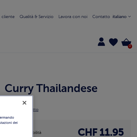
cliente
Qualità & Servizio
Lavora con noi
Contatto
italiano
0
Curry Thailandese
1283
Dettagli prodotto
nfermando
ostazioni dei
CHF 11.95
Disponibilità