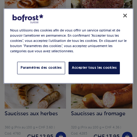
Trio d'escargots à griller
Tartare
Nous utilisons des cookies afin de vous offrir un service optimal et de
pouvoir l'améliorer en permanence. En confirmant "Accepter tous les
240 g (Prix au 100 g = CHF 5.15 )
380 g (Prix au 100 g = CHF 7.59 )
cookies", vous acceptez l'utilisation de tous les cookies. En cliquant sur le
Cod. 4761
Cod. 4839
bouton "Paramètres des cookies", vous acceptez uniquement les
CHF 28.85
CHF 12.35
Pièces: 2
catégories que vous avez sélectionnées.
Paramètres des cookies
Accepter tous les cookies
Saucisses aux herbes
Saucisses au fromage
360 g (Prix au 100 g = CHF 3.60 )
320 g (Prix au 100 g = CHF 4.36 )
Cod. 4760
Cod. 4285
CHF 12.95
CHF 13.95