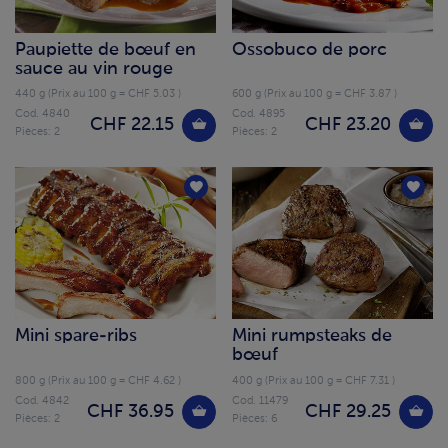
Paupiette de bœuf en
Ossobuco de porc
sauce au vin rouge
440 g (Prix au 100 g = CHF 5.03 )
600 g (Prix au 100 g = CHF 3.87 )
Cod. 4840
Cod. 4895
CHF 22.15
CHF 23.20
Pièces: 2
Pièces: 2
Mini spare-ribs
Mini rumpsteaks de
bœuf
800 g (Prix au 100 g = CHF 4.62 )
400 g (Prix au 100 g = CHF 7.31 )
Cod. 4842
Cod. 11479
CHF 36.95
CHF 29.25
Pièces: 2
Pièces: 6