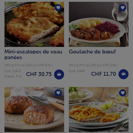
Mini-escalopes de veau
Goulache de bœuf
panées
480 g (Prix au 100 g = CHF 6.41 )
400 g (Prix au 100 g = CHF 2.92 )
Cod. 11423
Cod. 0460
CHF 11.70
CHF 30.75
Pièces: 5-8