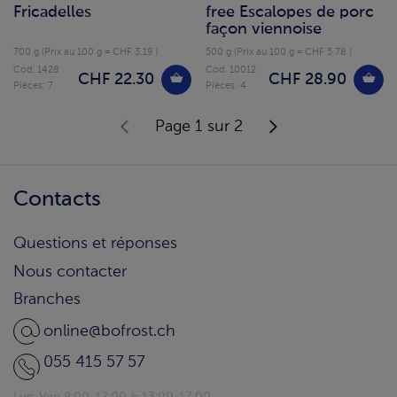
Fricadelles
free Escalopes de porc
façon viennoise
700 g (Prix au 100 g = CHF 3.19 )
500 g (Prix au 100 g = CHF 5.78 )
Cod. 1428
Cod. 10012
CHF 22.30
CHF 28.90
Pièces: 7
Pièces: 4
Page 1 sur 2
Contacts
Questions et réponses
Nous contacter
Branches
online@bofrost.ch
055 415 57 57
Lun-Ven 8:00-12:00 & 13:00-17:00