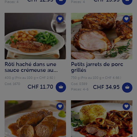
Pièces: 4
Pièces: 4
Rôti haché dans une
Petits jarrets de porc
sauce crémeuse au
grillés
poivre
400 g (Prix au 100 g = CHF 2.92 )
750 g (Prix au 100 g = CHF 4.66 )
Cod. 1670
Cod. 0389
CHF 11.70
CHF 34.95
Pièces: 4-6