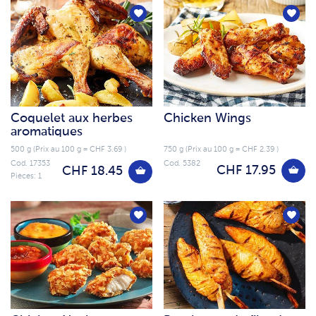
Coquelet aux herbes
Chicken Wings
aromatiques
500 g (Prix au 100 g = CHF 3.69 )
750 g (Prix au 100 g = CHF 2.39 )
Cod. 17353
Cod. 5382
CHF 17.95
CHF 18.45
Pièces: 1