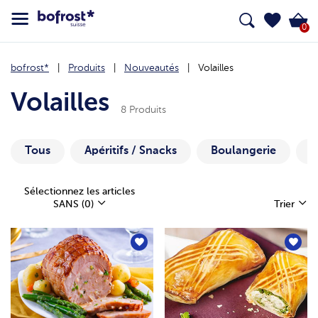
0
bofrost*
Produits
Nouveautés
Volailles
Volailles
8 Produits
Tous
Apéritifs / Snacks
Boulangerie
b
Sélectionnez les articles
SANS
(0)
Trier