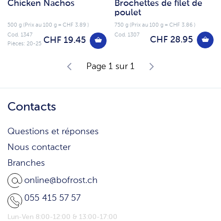
Chicken Nachos
Brochettes de filet de
poulet
500 g (Prix au 100 g = CHF 3.89 )
750 g (Prix au 100 g = CHF 3.86 )
Cod. 1347
Cod. 1307
CHF 28.95
CHF 19.45
Pièces: 20-25
Page 1 sur 1
Contacts
Questions et réponses
Nous contacter
Branches
online@bofrost.ch
055 415 57 57
Lun-Ven 8:00-12:00 & 13:00-17:00