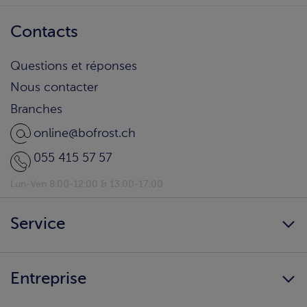
Contacts
Questions et réponses
Nous contacter
Branches
online@bofrost.ch
055 415 57 57
Lun-Ven 8:00-12:00 & 13:00-17:00
Service
Newsletter
Entreprise
bofrost* Home
Parrainage client