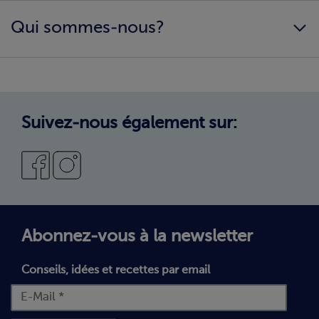
Carrière
Conseils nutritionnels
Qui sommes-nous?
Conditions générales
Télécharger les catalogues
Impressum
Informations & téléchargements
Expérience d’achat
Confidentialité et notes légales
Garantie de qualité et garantie d’échange
Paramètres des cookies
Qualité & Service
Suivez-nous également sur:
Nouveau client chez bofrost*
Abonnez-vous à la newsletter
Conseils, idées et recettes par email