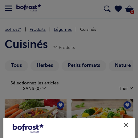
0
bofrost*
Produits
Légumes
Cuisinés
Cuisinés
24 Produits
Tous
Herbes
Petits formats
Nature
Sélectionnez les articles
SANS
(0)
Trier