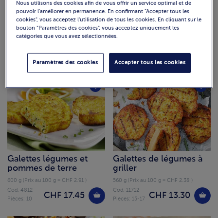
Nous utilisons des cookies afin de vous offrir un service optimal et de
pouvoir l'améliorer en permanence. En confirmant "Accepter tous les
Légumes colorés au
Jardinière de légumes
cookies", vous acceptez l'utilisation de tous les cookies. En cliquant sur le
bouton "Paramètres des cookies", vous acceptez uniquement les
four
d'été
catégories que vous avez sélectionnées.
750 g (Prix au 100 g = CHF 1.73 )
1000 g (Prix au 100 g = CHF 1.46 )
Cod. 3847
Cod. 0771
CHF 12.95
CHF 14.55
Paramètres des cookies
Accepter tous les cookies
Galettes légumes et
Galettes de légumes à
pommes de terre
griller
600 g (Prix au 100 g = CHF 2.91 )
560 g (Prix au 100 g = CHF 2.38 )
Cod. 4812
Cod. 11712
CHF 17.45
CHF 13.30
Pièces: 10
Pièces: 15-17