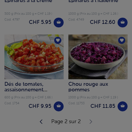
Épinards à la crème
Épinards à l'italienne
500 g (Prix au 100 g = CHF 1.19 )
1000 g (Prix au 100 g = CHF 1.26 )
Cod. 4797
Cod. 4749
CHF 5.95
CHF 12.60
Dés de tomates,
Chou rouge aux
assaisonnement
pommes
méditerranéen
600 g (Prix au 100 g = CHF 1.66 )
1000 g (Prix au 100 g = CHF 1.19 )
Cod. 1754
Cod. 11753
CHF 9.95
CHF 11.85
Page 2 sur 2