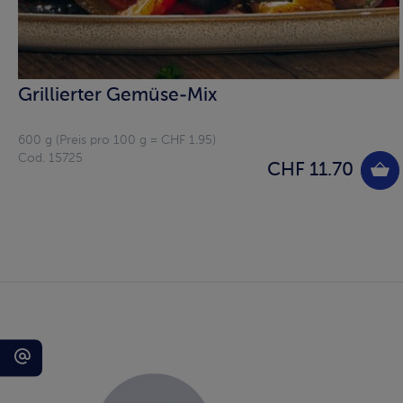
Grillierter Gemüse-Mix
600 g (Preis pro 100 g = CHF 1.95)
Cod. 15725
CHF 11.70