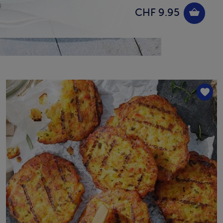
4
CHF 9.95