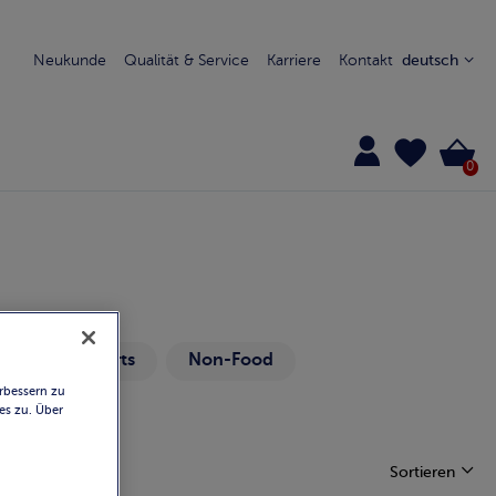
Neukunde
Qualität & Service
Karriere
Kontakt
deutsch
0
Glace / Desserts
Non-Food
rbessern zu
es zu. Über
Sortieren