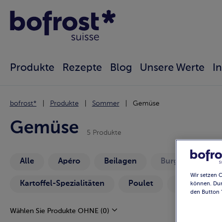
Produkte
Rezepte
Blog
Unsere Werte
I
bofrost*
Produkte
Sommer
Gemüse
Gemüse
5 Produkte
Alle
Apéro
Beilagen
Burger
Fis
Wir setzen 
Kartoffel-Spezialitäten
Poulet
Vorspeisen 
können. Dur
den Button 
Wählen Sie Produkte OHNE
(0)