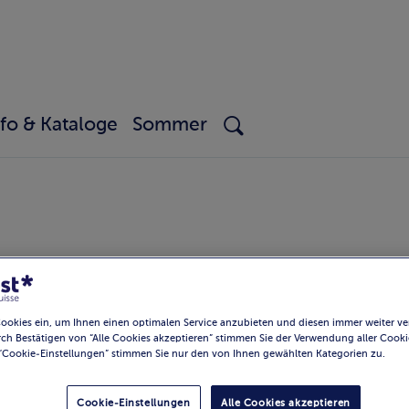
nfo & Kataloge
Sommer
ch
Fleisch
Frische Produkte
Gemüse
Cookies ein, um Ihnen einen optimalen Service anzubieten und diesen immer weiter ve
/ Würste
Weine
ch Bestätigen von “Alle Cookies akzeptieren” stimmen Sie der Verwendung aller Cooki
“Cookie-Einstellungen” stimmen Sie nur den von Ihnen gewählten Kategorien zu.
Cookie-Einstellungen
Alle Cookies akzeptieren