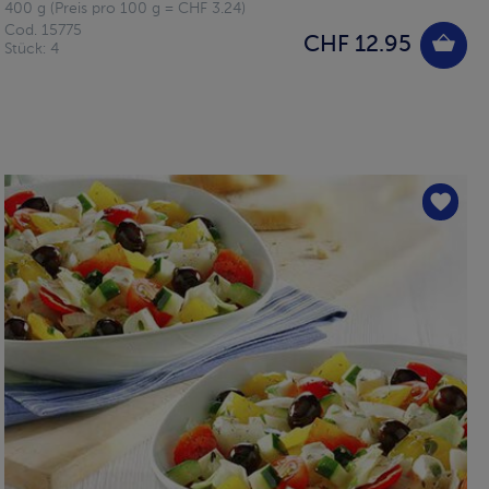
400 g (Preis pro 100 g = CHF 3.24)
Cod. 15775
CHF 12.95
Stück: 4