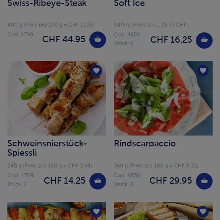
Swiss-Ribeye-Steak
Soft Ice
400 g (Preis pro 100 g = CHF 11.24)
840ml (Preis pro L 19.35 CHF)
Cod. 4790
Cod. 4608
CHF 44.95
CHF 16.25
Stück: 6
Schweinsnierstück-
Rindscarpaccio
Spiessli
240 g (Preis pro 100 g = CHF 5.94)
360 g (Preis pro 100 g = CHF 8.32)
Cod. 4789
Cod. 4858
CHF 14.25
CHF 29.95
Stück: 2
Stück: 6