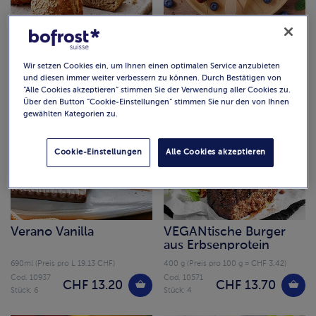
Wurzelbrot
von Meisterhand am
Stiel
750 g (Preis pro 100 g = CHF 2.13)
600ml (Preis pro L 20.50 CHF)
Wir setzen Cookies ein, um Ihnen einen optimalen Service anzubieten
Cod. 4917
Cod. 20793
und diesen immer weiter verbessern zu können. Durch Bestätigen von
CHF 15.95
CHF 12.30
Stück: 3
Stück: 6
“Alle Cookies akzeptieren” stimmen Sie der Verwendung aller Cookies zu.
Über den Button “Cookie-Einstellungen” stimmen Sie nur den von Ihnen
gewählten Kategorien zu.
Cookie-Einstellungen
Alle Cookies akzeptieren
Verano Vanilla
VEGANtische Burger
aus Erbsenprotein
690ml (Preis pro L 19.13 CHF)
400 g (Preis pro 100 g = CHF 3.42)
Cod. 10937
Cod. 10571
CHF 13.20
CHF 13.70
Stück: 6
Stück: 4