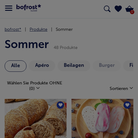
0
bofrost*
Produkte
Sommer
Sommer
48 Produkte
Apéro
Beilagen
Burger
Fis
Alle
Wählen Sie Produkte OHNE
(0)
Sortieren