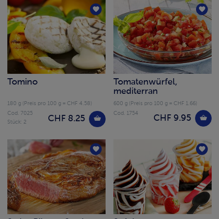
Tomino
Tomatenwürfel,
mediterran
180 g (Preis pro 100 g = CHF 4.58)
600 g (Preis pro 100 g = CHF 1.66)
Cod. 7025
Cod. 1754
CHF 9.95
CHF 8.25
Stück: 2