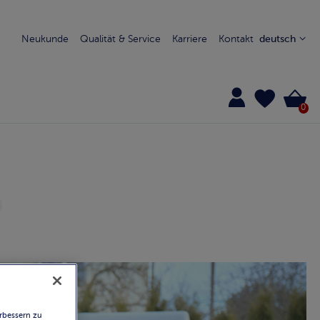
Neukunde
Qualität & Service
Karriere
Kontakt
deutsch
0
rbessern zu