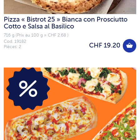
Pizza « Bistrot 25 » Bianca con Prosciutto
Cotto e Salsa al Basilico
716 g (Prix au 100 g = CHF 2.68 )
Cod. 19182
CHF 19.20
Pièces: 2