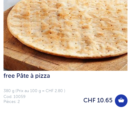
free Pâte à pizza
380 g (Prix au 100 g = CHF 2.80 )
Cod. 10059
CHF 10.65
Pièces: 2