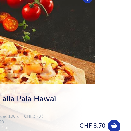
 alla Pala Hawaï
ix au 100 g = CHF 3.70 )
29
CHF 8.70