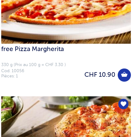
free Pizza Margherita
330 g (Prix au 100 g = CHF 3.30 )
Cod. 10056
CHF 10.90
Pièces: 1