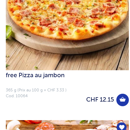
free Pizza au jambon
365 g (Prix au 100 g = CHF 3.33 )
Cod. 10064
CHF 12.15