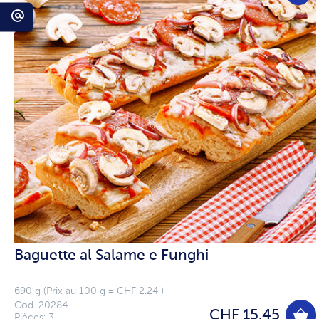
Baguette al Salame e Funghi
690 g (Prix au 100 g = CHF 2.24 )
Cod. 20284
CHF 15.45
Pièces: 3