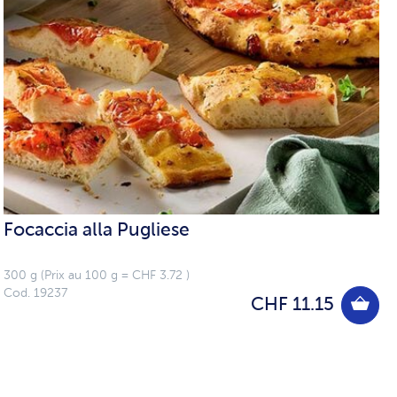
Focaccia alla Pugliese
300 g (Prix au 100 g = CHF 3.72 )
Cod. 19237
CHF 11.15