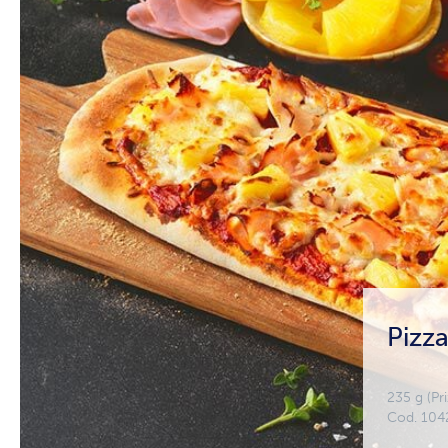
Pizza
235 g (Pr
Cod. 104