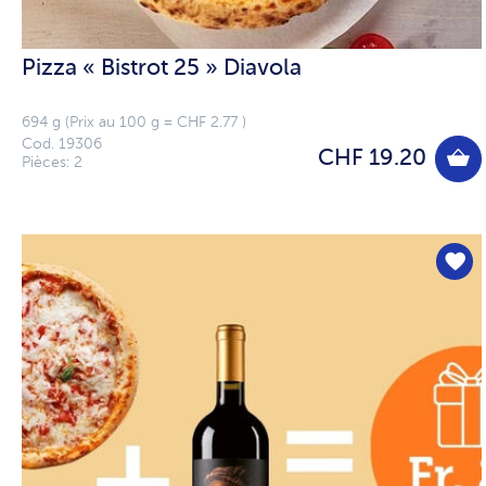
Pizza « Bistrot 25 » Diavola
694 g (Prix au 100 g = CHF 2.77 )
Cod. 19306
CHF 19.20
Pièces: 2