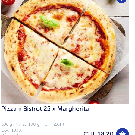
Pizza « Bistrot 25 » Margherita
696 g (Prix au 100 g = CHF 2.61 )
Cod. 19307
CHF 18.20