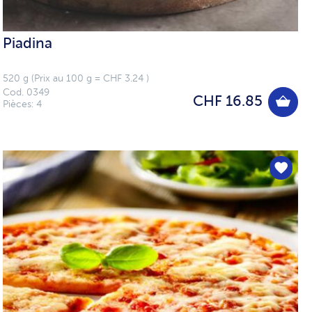
Piadina
520 g (Prix au 100 g = CHF 3.24 )
Cod. 0349
CHF 16.85
Pièces: 4