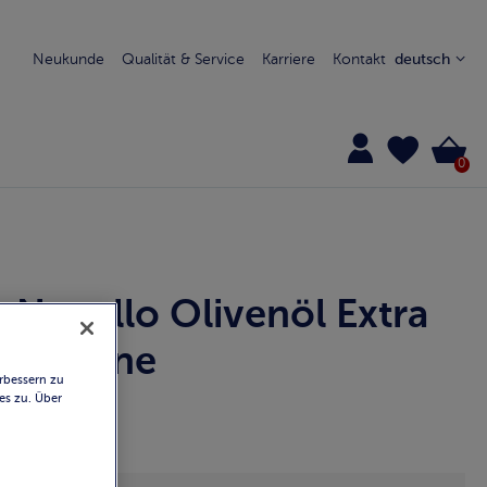
Neukunde
Qualität & Service
Karriere
Kontakt
deutsch
0
Novello Olivenöl Extra
Vergine
rbessern zu
es zu. Über
5912
Produktdetails