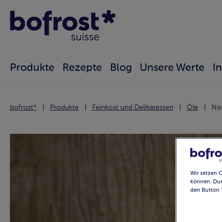
Produkte
Rezepte
Blog
Unsere Werte
I
bofrost*
Produkte
Feinkost und Delikatessen
Öle
Nov
Wir setzen 
können. Dur
den Button 