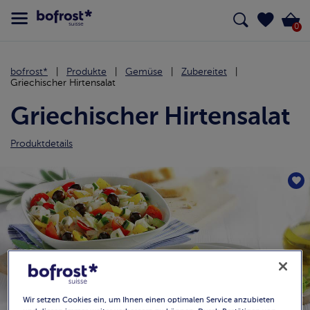
0
bofrost*
Produkte
Gemüse
Zubereitet
Griechischer Hirtensalat
Griechischer Hirtensalat
Produktdetails
Wir setzen Cookies ein, um Ihnen einen optimalen Service anzubieten