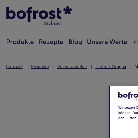
Produkte
Rezepte
Blog
Unsere Werte
I
bofrost*
Produkte
Weine und Bier
Liköre / Grappa
A
Wir setzen 
können. Dur
den Button 