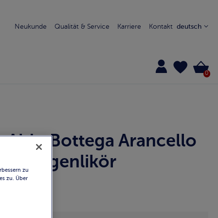
Neukunde
Qualität & Service
Karriere
Kontakt
deutsch
0
Aldo Bottega Arancello
Orangenlikör
rbessern zu
es zu. Über
10965
Produktdetails