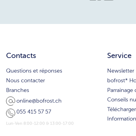
Contacts
Service
Questions et réponses
Newsletter
Nous contacter
bofrost* H
Branches
Parrainage 
Conseils nu
online@bofrost.ch
Télécharger
055 415 57 57
Informatio
Lun-Ven 8:00-12:00 & 13:00-17:00