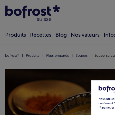
Produits
Recettes
Blog
Nos valeurs
Info
bofrost*
Produits
Plats préparés
Soupes
Soupe au cur
Nous utiliso
confirmant "
"Paramètres