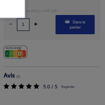
Pièces: 2
600 g (Prix au 100 g = CHF 1.99 )
Dans le
panier
Avis
(2)
5.0 / 5
Regarder