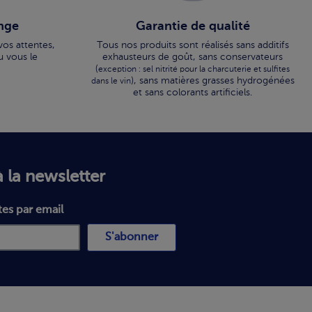
nge
Garantie de qualité
vos attentes,
Tous nos produits sont réalisés sans additifs
u vous le
exhausteurs de goût, sans conservateurs
(
exception : sel nitrité pour la charcuterie et sulfites
), sans matières grasses hydrogénées
dans le vin
et sans colorants artificiels.
 la newsletter
tes par email
S'abonner