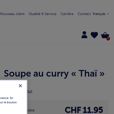
Nouveau client
Qualité & Service
Carrière
Contact
français
0
Soupe au curry « Thaï »
1283
Détails du produit
manence. En
 sur le bouton
CHF 11.95
Disponibilité