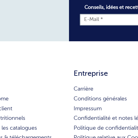
Conseils, idées et recet
Entreprise
Carrière
ome
Conditions générales
client
Impressum
tritionnels
Confidentialité et notes l
 les catalogues
Politique de confidentiali
ns & téléchargements
Politique relative aux Coo