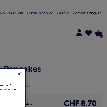
Nouveau client
Qualité & Service
Carrière
Contact
français
0
Pancakes
6857
Détails du produit
manence. En
 sur le bouton
CHF 8.70
Disponibilité