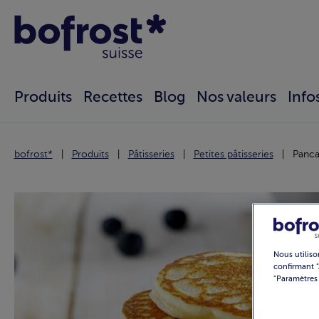
Produits
Recettes
Blog
Nos valeurs
Info
bofrost*
Produits
Pâtisseries
Petites pâtisseries
Panca
Nous utiliso
confirmant "
"Paramètres