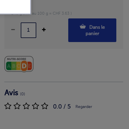
Pièces: 6
240 g (Prix au 100 g = CHF 3.63 )
Dans le
panier
Avis
(0)
0.0 / 5
Regarder