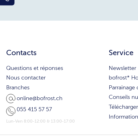
Contacts
Service
Questions et réponses
Newsletter
Nous contacter
bofrost* H
Branches
Parrainage 
Conseils nu
online@bofrost.ch
Télécharger
055 415 57 57
Informatio
Lun-Ven 8:00-12:00 & 13:00-17:00