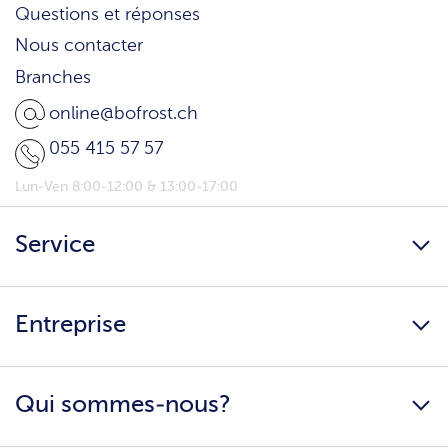
Questions et réponses
Nous contacter
Branches
online@bofrost.ch
055 415 57 57
Lun-Ven 8:00-12:00 & 13:00-17:00
Service
Newsletter
Entreprise
bofrost* Home
Parrainage client
Carrière
Conseils nutritionnels
Qui sommes-nous?
Conditions générales
Télécharger les catalogues
Impressum