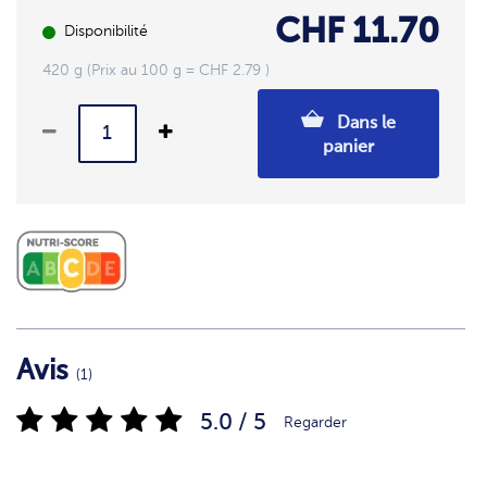
CHF 11.70
Disponibilité
420 g (Prix au 100 g = CHF 2.79 )
Dans le
panier
Avis
(1)
5.0 / 5
Regarder