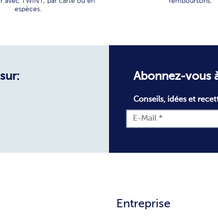
r avec TWINT, par carte ou en
remboursons.
espèces.
sur:
Abonnez-vous à
Conseils, idées et recet
Entreprise