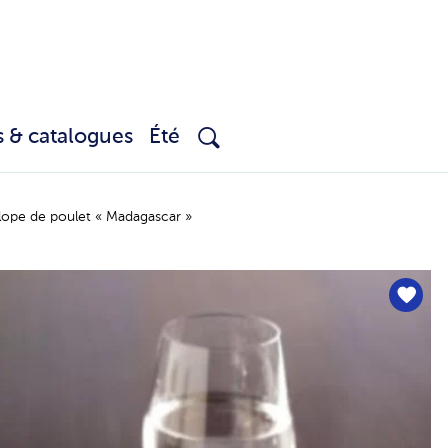
s & catalogues
Été
lope de poulet « Madagascar »