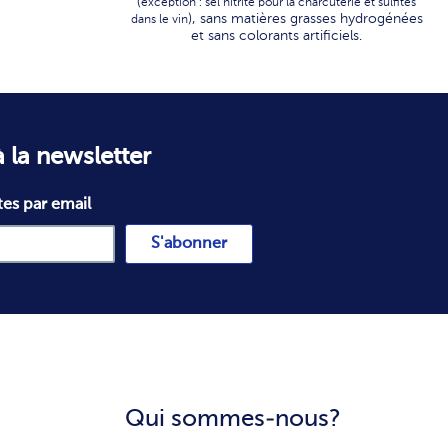
(
exception : sel nitrité pour la charcuterie et sulfites
), sans matières grasses hydrogénées
dans le vin
et sans colorants artificiels.
 la newsletter
tes par email
S'abonner
Qui sommes-nous?