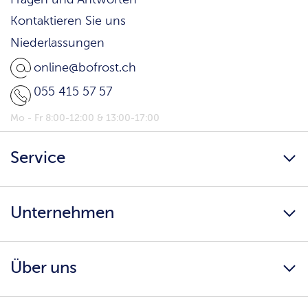
Kontaktieren Sie uns
Niederlassungen
online@bofrost.ch
055 415 57 57
Mo - Fr 8:00-12:00 & 13:00-17:00
Service
Newsletter
Unternehmen
bofrost* Home
Kunden werben Kunden
Karriere
Ernährungsberatung
Über uns
AGB
Katalog herunterladen
Impressum
Infos & Downloads
Einkaufserlebnis