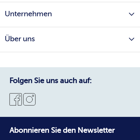
Newsletter
Unternehmen
bofrost* Home
Kunden werben Kunden
Karriere
Ernährungsberatung
Über uns
AGB
Katalog herunterladen
Impressum
Infos & Downloads
Einkaufserlebnis
Datenschutz
Reinheits- & Umtauschgarantie
Datenschutzerklärung
Qualität & Service
Cookie-Richtlinie
Folgen Sie uns auch auf:
Neukunde bei bofrost*
Abonnieren Sie den Newsletter