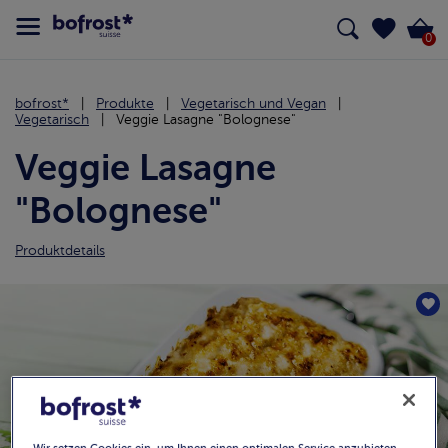
0
bofrost*
Produkte
Vegetarisch und Vegan
Vegetarisch
Veggie Lasagne "Bolognese"
Veggie Lasagne
"Bolognese"
Produktdetails