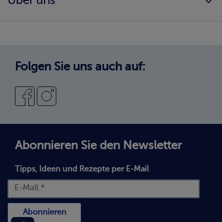
Über uns
AGB
Katalog herunterladen
Impressum
Infos & Downloads
Einkaufserlebnis
Datenschutz
Reinheits- & Umtauschgarantie
Cookie-Einstellungen
Qualität & Service
Folgen Sie uns auch auf:
Neukunde bei bofrost*
Abonnieren Sie den Newsletter
Tipps, Ideen und Rezepte per E-Mail
Abonnieren