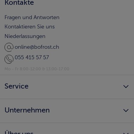
Kontakte
Fragen und Antworten
Kontaktieren Sie uns
Niederlassungen
online@bofrost.ch
055 415 57 57
Mo - Fr 8:00-12:00 & 13:00-17:00
Service
Newsletter
Unternehmen
bofrost* Home
Kunden werben Kunden
Karriere
Ernährungsberatung