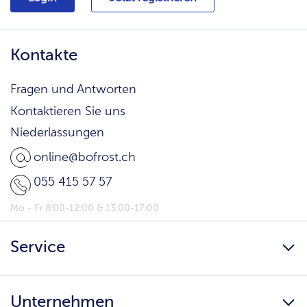
Kontakte
Fragen und Antworten
Kontaktieren Sie uns
Niederlassungen
online@bofrost.ch
055 415 57 57
Mo - Fr 8:00-12:00 & 13:00-17:00
Service
Newsletter
Unternehmen
bofrost* Home