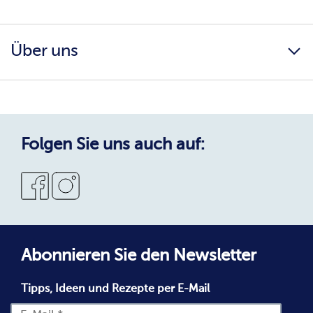
Kunden werben Kunden
Karriere
Ernährungsberatung
Über uns
AGB
Katalog herunterladen
Impressum
Infos & Downloads
Einkaufserlebnis
Datenschutz
Reinheits- & Umtauschgarantie
Datenschutzerklärung
Qualität & Service
Cookie-Richtlinie
Folgen Sie uns auch auf:
Neukunde bei bofrost*
Abonnieren Sie den Newsletter
Tipps, Ideen und Rezepte per E-Mail