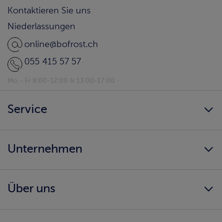
Kontaktieren Sie uns
Niederlassungen
online@bofrost.ch
055 415 57 57
Mo - Fr 8:00-12:00 & 13:00-17:00
Service
Newsletter
Unternehmen
bofrost* Home
Kunden werben Kunden
Karriere
Ernährungsberatung
Über uns
AGB
Katalog herunterladen
Impressum
Infos & Downloads
Einkaufserlebnis
Datenschutz