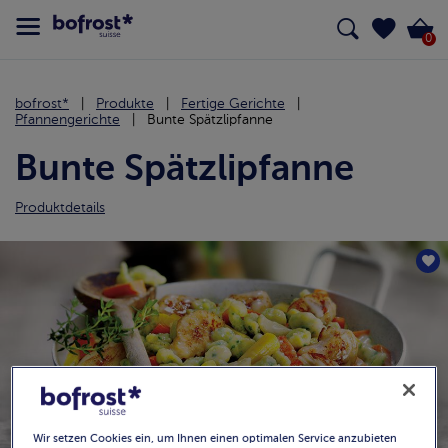
0
bofrost*
Produkte
Fertige Gerichte
Pfannengerichte
Bunte Spätzlipfanne
Bunte Spätzlipfanne
Produktdetails
Wir setzen Cookies ein, um Ihnen einen optimalen Service anzubieten