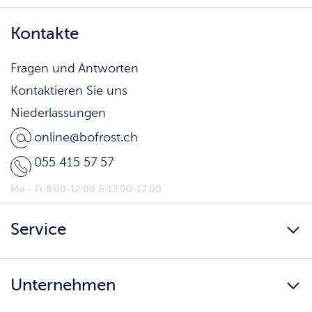
Kontakte
Fragen und Antworten
Kontaktieren Sie uns
Niederlassungen
online@bofrost.ch
055 415 57 57
Mo - Fr 8:00-12:00 & 13:00-17:00
Service
Newsletter
Unternehmen
bofrost* Home
Kunden werben Kunden