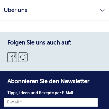
Karriere
Ernährungsberatung
Über uns
AGB
Katalog herunterladen
Impressum
Infos & Downloads
Einkaufserlebnis
Datenschutz
Reinheits- & Umtauschgarantie
Datenschutzerklärung
Qualität & Service
Cookie-Richtlinie
Folgen Sie uns auch auf:
Neukunde bei bofrost*
Abonnieren Sie den Newsletter
Tipps, Ideen und Rezepte per E-Mail