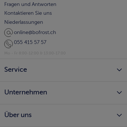
Fragen und Antworten
Kontaktieren Sie uns
Niederlassungen
online@bofrost.ch
055 415 57 57
Mo - Fr 8:00-12:00 & 13:00-17:00
Service
Newsletter
Unternehmen
bofrost* Home
Kunden werben Kunden
Karriere
Ernährungsberatung
Über uns
AGB
Katalog herunterladen
Impressum