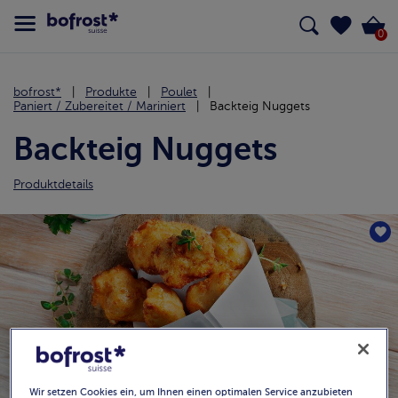
0
bofrost*
Produkte
Poulet
Paniert / Zubereitet / Mariniert
Backteig Nuggets
Backteig Nuggets
Produktdetails
Wir setzen Cookies ein, um Ihnen einen optimalen Service anzubieten