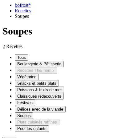
bofrost*
Recettes
Soupes
Soupes
2 Recettes
Tous
Boulangerie & Pâtisserie
Recettes Thermomix
Végétarien
Snacks et petits plats
Poissons & fruits de mer
Classiques redécouverts
Festives
Délices avec de la viande
Soupes
Plats cuisinés raffinés
Pour les enfants