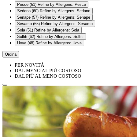
Pesce
(61)
Refine by Allergens: Pesce
Sedano
(60)
Refine by Allergens: Sedano
Senape
(57)
Refine by Allergens: Senape
Sesamo
(65)
Refine by Allergens: Sesamo
Soia
(51)
Refine by Allergens: Soia
Solfiti
(62)
Refine by Allergens: Solfiti
Uova
(48)
Refine by Allergens: Uova
Ordina
PER NOVITÀ
DAL MENO AL PIÙ COSTOSO
DAL PIÙ AL MENO COSTOSO