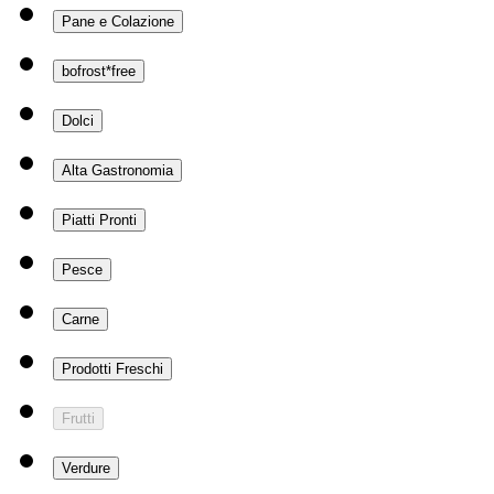
Pane e Colazione
bofrost*free
Dolci
Alta Gastronomia
Piatti Pronti
Pesce
Carne
Prodotti Freschi
Frutti
Verdure