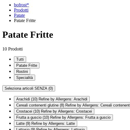
bofrost*
Prodotti
Patate
Patate Fritte
Patate Fritte
10 Prodotti
Tutti
Patate Fritte
Rostini
Specialità
Seleziona articoli SENZA
(0)
Arachidi
(10)
Refine by Allergens: Arachidi
Cereali contenenti glutine
(8)
Refine by Allergens: Cereali contenenti
Crostacei
(10)
Refine by Allergens: Crostacei
Frutta a guscio
(10)
Refine by Allergens: Frutta a guscio
Latte
(9)
Refine by Allergens: Latte
Lattosio
(9)
Refine by Allergens: Lattosio