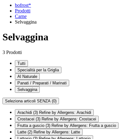
bofrost*
Prodotti
Carne
Selvaggina
Selvaggina
3 Prodotti
Tutti
Specialità per la Griglia
Al Naturale
Panati / Preparati / Marinati
Selvaggina
Seleziona articoli SENZA
(0)
Arachidi
(3)
Refine by Allergens: Arachidi
Crostacei
(3)
Refine by Allergens: Crostacei
Frutta a guscio
(3)
Refine by Allergens: Frutta a guscio
Latte
(2)
Refine by Allergens: Latte
Lattosio
(3)
Refine by Allergens: Lattosio