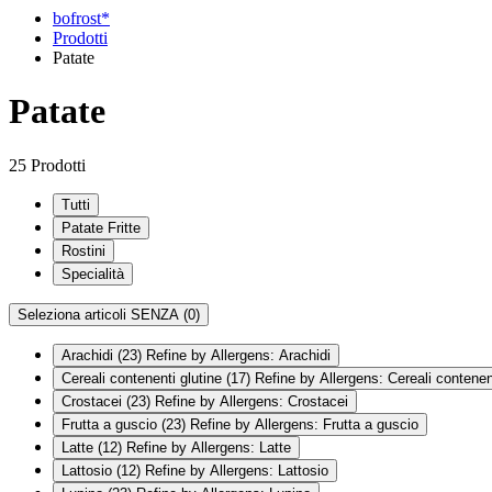
bofrost*
Prodotti
Patate
Patate
25 Prodotti
Tutti
Patate Fritte
Rostini
Specialità
Seleziona articoli SENZA
(0)
Arachidi
(23)
Refine by Allergens: Arachidi
Cereali contenenti glutine
(17)
Refine by Allergens: Cereali contenent
Crostacei
(23)
Refine by Allergens: Crostacei
Frutta a guscio
(23)
Refine by Allergens: Frutta a guscio
Latte
(12)
Refine by Allergens: Latte
Lattosio
(12)
Refine by Allergens: Lattosio