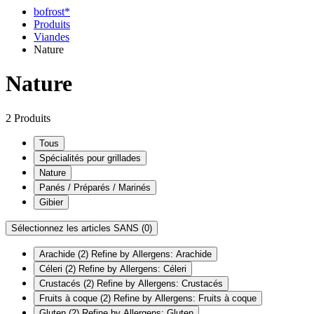
bofrost*
Produits
Viandes
Nature
Nature
2 Produits
Tous
Spécialités pour grillades
Nature
Panés / Préparés / Marinés
Gibier
Sélectionnez les articles SANS
(0)
Arachide
(2)
Refine by Allergens: Arachide
Céleri
(2)
Refine by Allergens: Céleri
Crustacés
(2)
Refine by Allergens: Crustacés
Fruits à coque
(2)
Refine by Allergens: Fruits à coque
Gluten
(2)
Refine by Allergens: Gluten