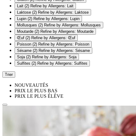
Lait
(2)
Refine by Allergens: Lait
Laktose
(2)
Refine by Allergens: Laktose
Lupin
(2)
Refine by Allergens: Lupin
Mollusques
(2)
Refine by Allergens: Mollusques
Moutarde
(2)
Refine by Allergens: Moutarde
Œuf
(2)
Refine by Allergens: Œuf
Poisson
(2)
Refine by Allergens: Poisson
Sésame
(2)
Refine by Allergens: Sésame
Soja
(2)
Refine by Allergens: Soja
Sulfites
(2)
Refine by Allergens: Sulfites
Trier
NOUVEAUTÉS
PRIX LE PLUS BAS
PRIX LE PLUS ÉLÈVE