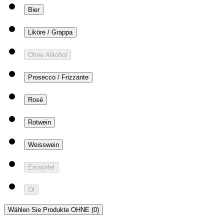
Bier
Liköre / Grappa
Ohne Alkohol
Prosecco / Frizzante
Rosé
Rotwein
Weisswein
Eiswürfel
Öl
Wählen Sie Produkte OHNE
(0)