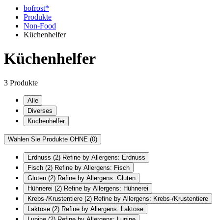
bofrost*
Produkte
Non-Food
Küchenhelfer
Küchenhelfer
3 Produkte
Alle
Diverses
Küchenhelfer
Wählen Sie Produkte OHNE
(0)
Erdnuss
(2)
Refine by Allergens: Erdnuss
Fisch
(2)
Refine by Allergens: Fisch
Gluten
(2)
Refine by Allergens: Gluten
Hühnerei
(2)
Refine by Allergens: Hühnerei
Krebs-/Krustentiere
(2)
Refine by Allergens: Krebs-/Krustentiere
Laktose
(2)
Refine by Allergens: Laktose
Lupine
(2)
Refine by Allergens: Lupine