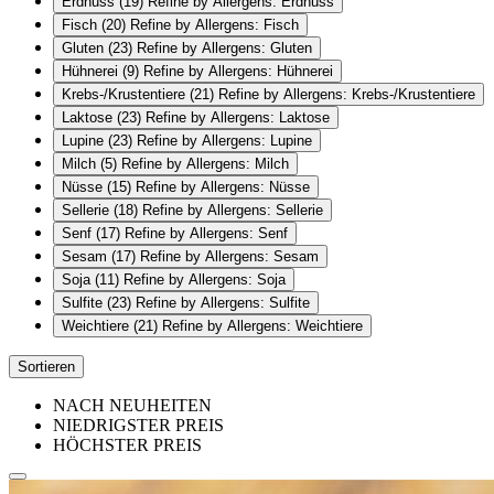
Erdnuss
(19)
Refine by Allergens: Erdnuss
Fisch
(20)
Refine by Allergens: Fisch
Gluten
(23)
Refine by Allergens: Gluten
Hühnerei
(9)
Refine by Allergens: Hühnerei
Krebs-/Krustentiere
(21)
Refine by Allergens: Krebs-/Krustentiere
Laktose
(23)
Refine by Allergens: Laktose
Lupine
(23)
Refine by Allergens: Lupine
Milch
(5)
Refine by Allergens: Milch
Nüsse
(15)
Refine by Allergens: Nüsse
Sellerie
(18)
Refine by Allergens: Sellerie
Senf
(17)
Refine by Allergens: Senf
Sesam
(17)
Refine by Allergens: Sesam
Soja
(11)
Refine by Allergens: Soja
Sulfite
(23)
Refine by Allergens: Sulfite
Weichtiere
(21)
Refine by Allergens: Weichtiere
Sortieren
NACH NEUHEITEN
NIEDRIGSTER PREIS
HÖCHSTER PREIS