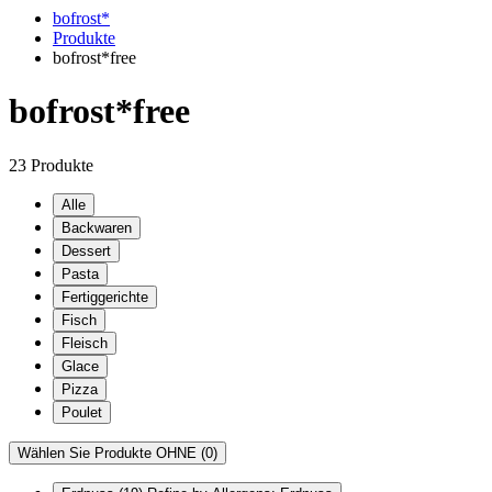
bofrost*
Produkte
bofrost*free
bofrost*free
23 Produkte
Alle
Backwaren
Dessert
Pasta
Fertiggerichte
Fisch
Fleisch
Glace
Pizza
Poulet
Wählen Sie Produkte OHNE
(0)