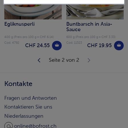
Egliknusperli
Buntbarsch in Asia-
Sauce
400 g (Preis pro 100 g = CHF 6.14)
600 g (Preis pro 100 g = CHF 3.33)
Cod. 4792
Cod. 11523
CHF 24.55
CHF 19.95
Seite 2 von 2
Kontakte
Fragen und Antworten
Kontaktieren Sie uns
Niederlassungen
online@bofrost.ch