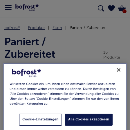
0
bofrost*
Produkte
Fisch
Paniert / Zubereitet
Paniert /
Zubereitet
16
Produkte
Alle
Meeresfrüchte
Naturbelassen
Pa
Wir setzen Cookies ein, um Ihnen einen optimalen Service anzubieten
und diesen immer weiter verbessern zu können. Durch Bestätigen von
Wählen Sie Produkte OHNE
“Alle Cookies akzeptieren” stimmen Sie der Verwendung aller Cookies zu.
(0)
Sortieren
Über den Button “Cookie-Einstellungen” stimmen Sie nur den von Ihnen
gewählten Kategorien zu.
Cookie-Einstellungen
Alle Cookies akzeptieren